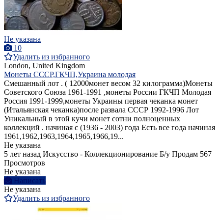
Не указана
10
Удалить из избранного
London, United Kingdom
Монеты СССР,ГКЧП,Украина молодая
Смешанный лот . ( 12000монет весом 32 килограмма)Монеты
Советского Союза 1961-1991 ,монеты России ГКЧП Молодая
Россия 1991-1999,монеты Украины первая чеканка монет
(Итальянская чеканка)после развала СССР 1992-1996 Лот
Уникальный в этой кучи монет сотни полноценных
коллекций . начиная с (1936 - 2003) года Есть все года начиная
1961,1962,1963,1964,1965,1966,19...
Не указана
5 лет назад
Искусство - Коллекционирование
Б/у
Продам
567
Просмотров
Не указана
Написать
Не указана
Удалить из избранного