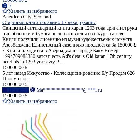
5
Удалить из избранного
Aberdeen City, Scotland
Стариный книга полавино 17 века рукапис
Свишеный антикварный книга каран 1293 года аригенал рука
пис облошки и бумага были готовлены из шкуры газеля
Книги получили лисензию из музея художественых искуств
Азербаджана Единственый екзенпляр продаюётса За 150000 £
£ Книги находитса в Азербаджане городе Баку Номер
+994709088380 ватсап есть Ad's details Old karan 17th century
hend pis in 1293 year evry B...
150000.00 £
5 лет назад
Искусство - Коллекционирование
Б/у
Продам
626
Просмотров
150000.00 £
Написать
Ma****************@***l.ru
150000.00 £
Удалить из избранного