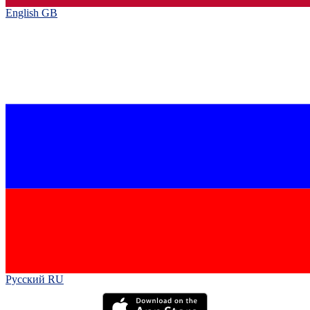
English GB‎
Русский RU‎