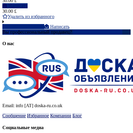
30.00 £
Написать
30.00 £
Удалить из избранного
+380 50 191 xxxx
Написать
Вы профессиональный продавец?
Создать учетную запись
О нас
Email: info [AT] doska-ru.co.uk
Сообщение
Избранное
Компании
Блог
Социальные медиа