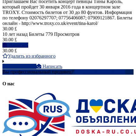
Приглашаем Вас посетить концерт певицы Тины Кароль,
который пройдет 30 января 2016 года в концертном зале
TROXY. Стоимость билетов от 30 до 80 фунтов. Информация
по телефону 02076297707; 07756406087; 07909121867. Билеты
онлайн - http://www.troxy.co.uk/event/tina-karol/
30.00 £
10 лет назад
Билеты
779 Просмотров
30.00 £
Написать
30.00 £
Удалить из избранного
0779950xxxx
Написать
Вы профессиональный продавец?
Создать учетную запись
О нас