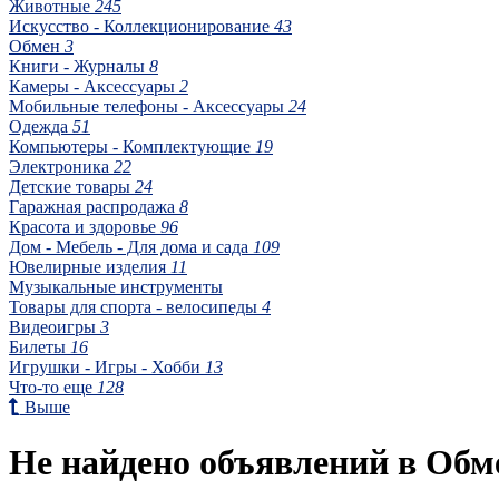
Животные
245
Искусство - Коллекционирование
43
Обмен
3
Книги - Журналы
8
Камеры - Аксессуары
2
Мобильные телефоны - Аксессуары
24
Одежда
51
Компьютеры - Комплектующие
19
Электроника
22
Детские товары
24
Гаражная распродажа
8
Красота и здоровье
96
Дом - Мебель - Для дома и сада
109
Ювелирные изделия
11
Музыкальные инструменты
Товары для спорта - велосипеды
4
Видеоигры
3
Билеты
16
Игрушки - Игры - Хобби
13
Что-то еще
128
Выше
Не найдено объявлений в Обме