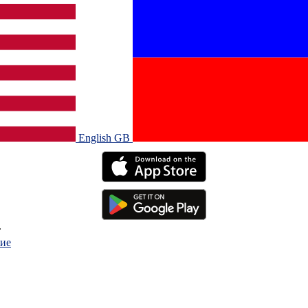
English GB‎
.
ие