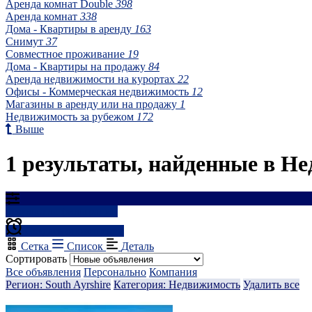
Аренда комнат Double
398
Аренда комнат
338
Дома - Квартиры в аренду
163
Снимут
37
Совместное проживание
19
Дома - Квартиры на продажу
84
Аренда недвижимости на курортах
22
Офисы - Коммерческая недвижимость
12
Магазины в аренду или на продажу
1
Недвижимость за рубежом
172
Выше
1 результаты, найденные в Не
Результаты фильтрации
Создать оповещение
Сетка
Список
Деталь
Сортировать
Все объявления
Персонально
Компания
Регион: South Ayrshire
Категория: Недвижимость
Удалить все