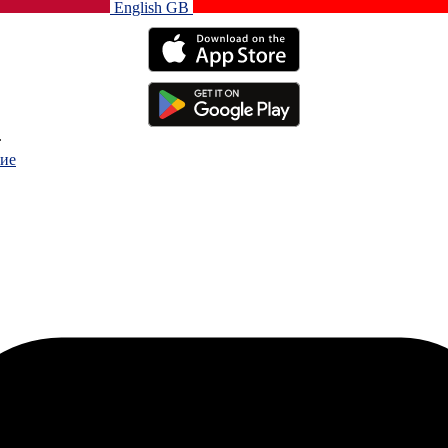
English GB‎
.
ие