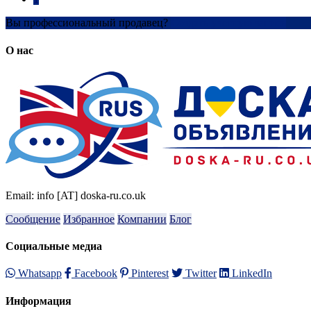
Вы профессиональный продавец?
Создать учетную запись
О нас
Email: info [AT] doska-ru.co.uk
Сообщение
Избранное
Компании
Блог
Социальные медиа
Whatsapp
Facebook
Pinterest
Twitter
LinkedIn
Информация