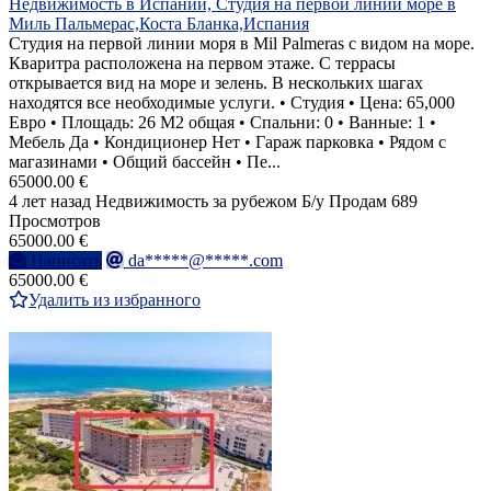
Недвижимость в Испании, Студия на первой линии море в
Миль Пальмерас,Коста Бланка,Испания
Студия на первой линии моря в Mil Palmeras с видом на море.
Кваритра расположена на первом этаже. С террасы
открывается вид на море и зелень. В нескольких шагах
находятся все необходимые услуги. • Студия • Цена: 65,000
Евро • Площадь: 26 M2 общая • Спальни: 0 • Ванные: 1 •
Мебель Да • Кондиционер Нет • Гараж парковка • Рядом с
магазинами • Общий бассейн • Пе...
65000.00 €
4 лет назад
Недвижимость за рубежом
Б/у
Продам
689
Просмотров
65000.00 €
Написать
da*****@*****.com
65000.00 €
Удалить из избранного