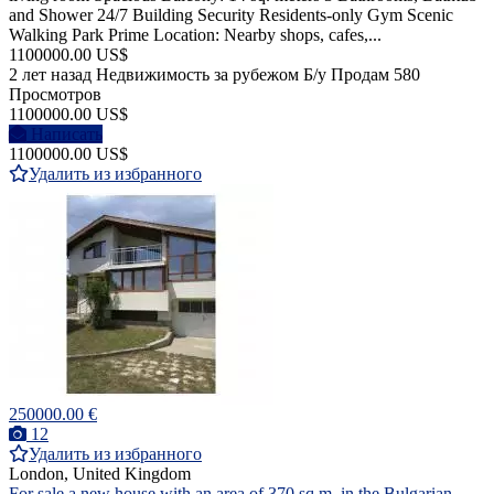
and Shower 24/7 Building Security Residents-only Gym Scenic
Walking Park Prime Location: Nearby shops, cafes,...
1100000.00 US$
2 лет назад
Недвижимость за рубежом
Б/у
Продам
580
Просмотров
1100000.00 US$
Написать
1100000.00 US$
Удалить из избранного
250000.00 €
12
Удалить из избранного
London, United Kingdom
For sale a new house with an area of 370 sq.m. in the Bulgarian