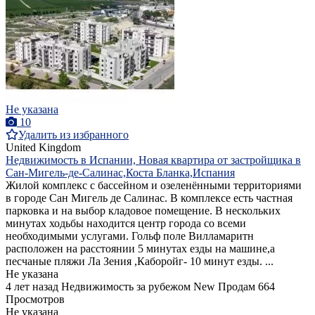
Не указана
10
Удалить из избранного
United Kingdom
Недвижимость в Испании, Новая квартира от застройщика в
Сан-Мигель-де-Салинас,Коста Бланка,Испания
Жилой комплекс с бассейном и озеленёнными территориями
в городе Сан Мигель де Салинас. В комплексе есть частная
парковка и на выбор кладовое помещение. В нескольких
минутах ходьбы находится центр города со всеми
необходимыми услугами. Гольф поле Вилламаритн
расположен на расстоянии 5 минутах езды на машине,а
песчаные пляжи Ла Зения ,Каборойг- 10 минут езды. ...
Не указана
4 лет назад
Недвижимость за рубежом
New
Продам
664
Просмотров
Не указана