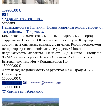
159900.00 €
10
Удалить из избранного
Scotland
Недвижимость в Испании, Новые квартиры рядом с морем от
застройщика в Торревьеха
Комплекс с новыми современными квартирами в городе
Торревьеха. Всего в 160 метрах от пляжа Кура. Квартиры
состоят из 2 спальных комнат, 2 санузлов. Рядом расположен
центр города и все необходимые услуги. • Новая
недвижимость Квартиры • Цена от: 159,950 Евро • Площадь:
85 M2 общая • Терраса 16 м2 • Спальни: 2 • Ванные: 2 •
Бытовая техника Нет • Кондиционер Пр...
159900.00 €
4 лет назад
Недвижимость за рубежом
New
Продам
725
Просмотров
159900.00 €
Написать
da*****@*****.com
159900.00 €
Удалить из избранного