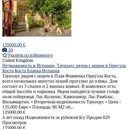
135000.00 €
10
Удалить из избранного
United Kingdom
Недвижимость в Испании, Таунхаус рядом с морем в Ориуэла
Коста,Коста Бланка,Испания
Таунхаус рядом с морем в Плая Фламенка Ориуэла Коста,
всего нескольких минутах пешей прогулки до пляжа. Дом
состоит из 3 спален и 2 ванных комнат. В комплексе есть
общий бассейн и парковка. Рядом находятся лучшие гольф-
поля побережья: Лас-Колинас, Кампоамор, Лас-Рамблас,
Вильямартин. • Вторичная недвижимость Таунхаус • Цена :
135,000 Евро • Площадь: 86 M2 об...
135000.00 €
4 лет назад
Недвижимость за рубежом
Б/у
Продам
829
Просмотров
135000.00 €