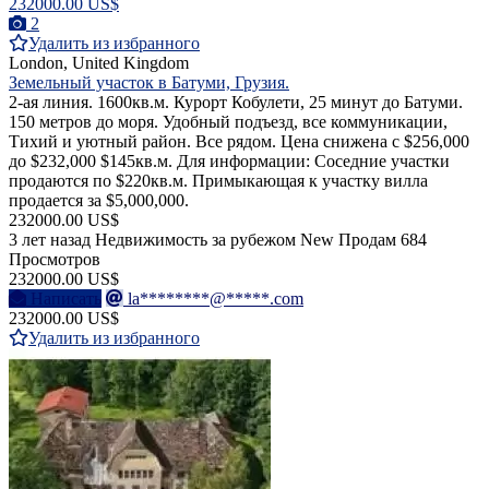
232000.00 US$
2
Удалить из избранного
London, United Kingdom
Земельный участок в Батуми, Грузия.
2-ая линия. 1600кв.м. Курорт Кобулети, 25 минут до Батуми.
150 метров до моря. Удобный подъезд, все коммуникации,
Тихий и уютный район. Все рядом. Цена снижена с $256,000
до $232,000 $145кв.м. Для информации: Соседние участки
продаются по $220кв.м. Примыкающая к участку вилла
продается за $5,000,000.
232000.00 US$
3 лет назад
Недвижимость за рубежом
New
Продам
684
Просмотров
232000.00 US$
Написать
la********@*****.com
232000.00 US$
Удалить из избранного