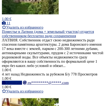
1.00 €
11
Удалить из избранного
Поместье в Латвии (дома + земельный участок) отдается
собственником бесплатно ради сохраненения
ЛАТВИЯ. Собственник отдаст свою недвижимость ради
спасения памятника архитектуры. 2 дома Баронского имения
17 века вместе с землей, парком с 200-300 летними дубами,
антикварными скульптурами, прудом с 2 источниками чистой
родниковой воды. Все объекты недвижимости сразу
оформляются в вашу собственность по формальной цене 1
евро без каких либо условий и обязат...
1.00 €
4 лет назад
Недвижимость за рубежом
Б/у
778 Просмотров
1.00 €
Написать
eu*********@*****.com
1.00 €
Удалить из избранного