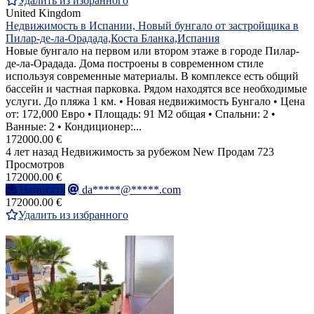
Удалить из избранного
United Kingdom
Недвижимость в Испании, Новый бунгало от застройщика в
Пилар-де-ла-Орадада,Коста Бланка,Испания
Новые бунгало на первом или втором этаже в городе Пилар-
де-ла-Орадада. Дома построены в современном стиле
используя современные материалы. В комплексе есть общий
бассейн и частная парковка. Рядом находятся все необходимые
услуги. До пляжа 1 км. • Новая недвижимость Бунгало • Цена
от: 172,000 Евро • Площадь: 91 M2 общая • Спальни: 2 •
Ванные: 2 • Кондиционер:...
172000.00 €
4 лет назад
Недвижимость за рубежом
New
Продам
723
Просмотров
172000.00 €
Написать
da*****@*****.com
172000.00 €
Удалить из избранного