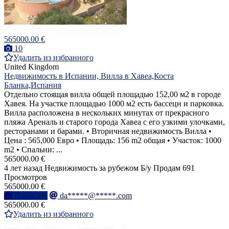
565000.00 €
10
Удалить из избранного
United Kingdom
Недвижимость в Испании, Вилла в Хавеа,Коста
Бланка,Испания
Отдельно стоящая вилла общей площадью 152,00 м2 в городе
Хавея. На участке площадью 1000 м2 есть бассецн и парковка.
Вилла расположена в нескольких минутах от прекрасного
пляжа Ареналь и старого города Хавеа с его узкими улочками,
ресторанами и барами. • Вторичная недвижимость Вилла •
Цена : 565,000 Евро • Площадь: 156 m2 общая • Участок: 1000
m2 • Спальни: ...
565000.00 €
4 лет назад
Недвижимость за рубежом
Б/у
Продам
691
Просмотров
565000.00 €
Написать
da*****@*****.com
565000.00 €
Удалить из избранного