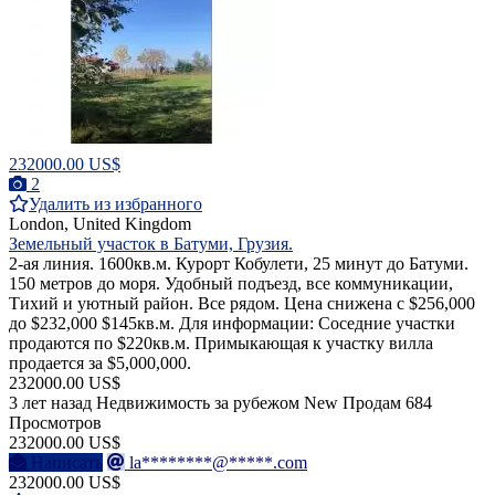
232000.00 US$
2
Удалить из избранного
London, United Kingdom
Земельный участок в Батуми, Грузия.
2-ая линия. 1600кв.м. Курорт Кобулети, 25 минут до Батуми.
150 метров до моря. Удобный подъезд, все коммуникации,
Тихий и уютный район. Все рядом. Цена снижена с $256,000
до $232,000 $145кв.м. Для информации: Соседние участки
продаются по $220кв.м. Примыкающая к участку вилла
продается за $5,000,000.
232000.00 US$
3 лет назад
Недвижимость за рубежом
New
Продам
684
Просмотров
232000.00 US$
Написать
la********@*****.com
232000.00 US$