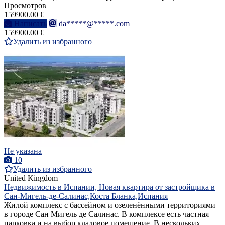
Просмотров
159900.00 €
Написать
da*****@*****.com
159900.00 €
Удалить из избранного
Не указана
10
Удалить из избранного
United Kingdom
Недвижимость в Испании, Новая квартира от застройщика в
Сан-Мигель-де-Салинас,Коста Бланка,Испания
Жилой комплекс с бассейном и озеленёнными территориями
в городе Сан Мигель де Салинас. В комплексе есть частная
парковка и на выбор кладовое помещение. В нескольких