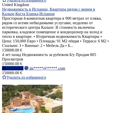
Удалить из избранного
United Kingdom
Недвижимость в Испании, Квартира рядом с морем в
Кальпе,Коста Бланка,Испания
Просторная 4-комнатная квартира в 900 метрах от пляжа,
рядом со всеми небходимыми услугами, недалеко от
исторического центра Кальпе. В стоимость включена
парковка, кладовое помещение и кондиционер на холод и
тепло в квартире. • Вторичная недвижимость Квартиры •
Цена: 150,000 Евро • Площадь: 91 M2 общая • Терраса: 6 M2 •
Спальни: 3 • Ванные: 2 • Мебель Да • Б...
150000.00 €
4 лет назад
Недвижимость за рубежом
Б/у
Продам
805
Просмотров
150000.00 €
Написать
da*****@*****.com
150000.00 €
Удалить из избранного