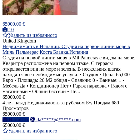
65000.00 €
10
Удалить из избранного
United Kingdom
Недвижимость в Испании, Студия на первой линии море в
Миль Пальмерас,Коста Бланка,Испания
Студия на первой линии моря в Mil Palmeras с видом на море.
Кваритра расположена на первом этаже. С террасы
открывается вид на море и зелень. В нескольких шагах
находятся все необходимые услуги. • Студия • Цена: 65,000
Евро • Площадь: 26 M2 общая • Спальни: 0 • Ванные: 1 •
Мебель Да • Кондиционер Нет • Гараж парковка • Рядом с
магазинами • Общий бассейн • Пе...
65000.00 €
4 лет назад
Недвижимость за рубежом
Б/у
Продам
689
Просмотров
65000.00 €
Написать
da*****@*****.com
65000.00 €
Удалить из избранного