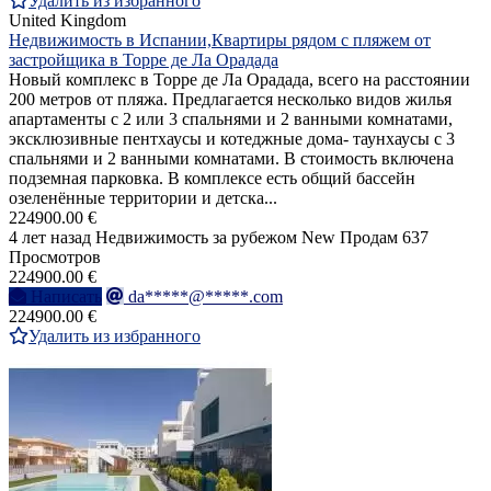
Удалить из избранного
United Kingdom
Недвижимость в Испании,Квартиры рядом с пляжем от
застройщика в Торре де Ла Орадада
Новый комплекс в Торре де Ла Орадада, всего на расстоянии
200 метров от пляжа. Предлагается несколько видов жилья
апартаменты с 2 или 3 спальнями и 2 ванными комнатами,
эксклюзивные пентхаусы и котеджные дома- таунхаусы с 3
спальнями и 2 ванными комнатами. В стоимость включена
подземная парковка. В комплексе есть общий бассейн
озеленённые территории и детска...
224900.00 €
4 лет назад
Недвижимость за рубежом
New
Продам
637
Просмотров
224900.00 €
Написать
da*****@*****.com
224900.00 €
Удалить из избранного