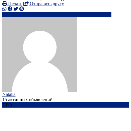
Печать
Отправить другу
+39345273xxxx
fe*******@****o.it
Написать
Natalia
15 активных объявлений
ПРО