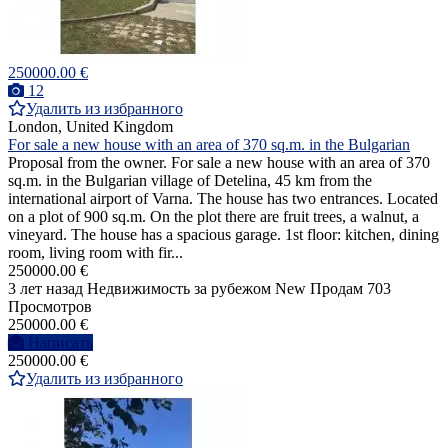
250000.00 €
12
Удалить из избранного
London, United Kingdom
For sale a new house with an area of 370 sq.m. in the Bulgarian
Proposal from the owner. For sale a new house with an area of 370
sq.m. in the Bulgarian village of Detelina, 45 km from the
international airport of Varna. The house has two entrances. Located
on a plot of 900 sq.m. On the plot there are fruit trees, a walnut, a
vineyard. The house has a spacious garage. 1st floor: kitchen, dining
room, living room with fir...
250000.00 €
3 лет назад
Недвижимость за рубежом
New
Продам
703
Просмотров
250000.00 €
Написать
250000.00 €
Удалить из избранного