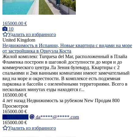
165000.00 €
10
Удалить из избранного
United Kingdom
Недвижимость в Испании, Новые квартира с видами на море
от застройщика в Ориуэла Коста
Жилой комплекс Turquesa del Mar, расположенный в Плайа
Фламенка построен в шаговой доступности до моря и до
коммерческого центра Ла Зения булевард. Квартиры с 2
спальнями и 2мя ванными комнатами имеют замечательный
вид на море и окрестности. В комплексе есть подземная
парковка и бассейн с озеленёнными территориями. Всего в
нескольких минутах езды находятся г...
165000.00 €
4 лет назад
Недвижимость за рубежом
New
Продам
800
Просмотров
165000.00 €
Написать
da*****@*****.com
165000.00 €
Удалить из избранного