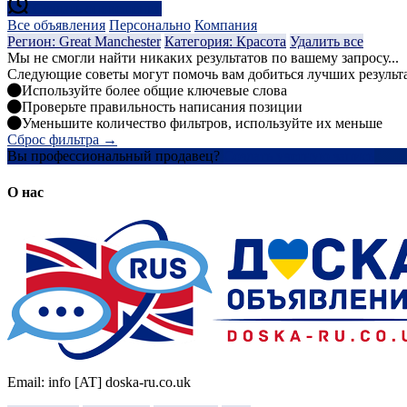
Создать оповещение
Все объявления
Персонально
Компания
Регион: Great Manchester
Категория: Красота
Удалить все
Мы не смогли найти никаких результатов по вашему запросу...
Следующие советы могут помочь вам добиться лучших результ
Используйте более общие ключевые слова
Проверьте правильность написания позиции
Уменьшите количество фильтров, используйте их меньше
Сброс фильтра →
Вы профессиональный продавец?
Создать учетную запись
О нас
Email: info [AT] doska-ru.co.uk