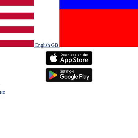
English GB‎
.
ие