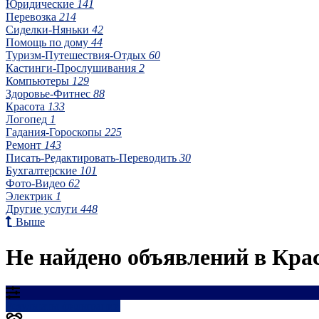
Юридические
141
Перевозка
214
Сиделки-Няньки
42
Помощь по дому
44
Туризм-Путешествия-Отдых
60
Кастинги-Прослушивания
2
Компьютеры
129
Здоровье-Фитнес
88
Красота
133
Логопед
1
Гадания-Гороскопы
225
Ремонт
143
Писать-Редактировать-Переводить
30
Бухгалтерские
101
Фото-Видео
62
Электрик
1
Другие услуги
448
Выше
Не найдено объявлений в Крас
Результаты фильтрации