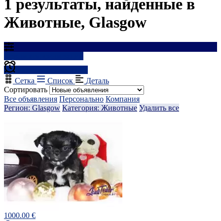
1 результаты, найденные в
Животные, Glasgow
Результаты фильтрации
Создать оповещение
Сетка
Список
Деталь
Сортировать
Все объявления
Персонально
Компания
Регион: Glasgow
Категория: Животные
Удалить все
1000.00 €