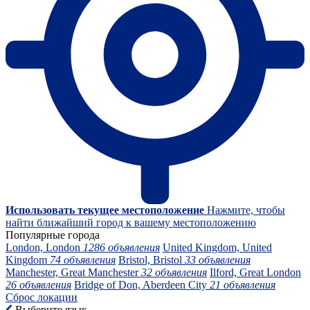
Использовать текущее местоположение
Нажмите, чтобы
найти ближайший город к вашему местоположению
Популярные города
London, London
1286 объявления
United Kingdom, United
Kingdom
74 объявления
Bristol, Bristol
33 объявления
Manchester, Great Manchester
32 объявления
Ilford, Great London
26 объявления
Bridge of Don, Aberdeen City
21 объявления
Сброс локации
Выберите язык