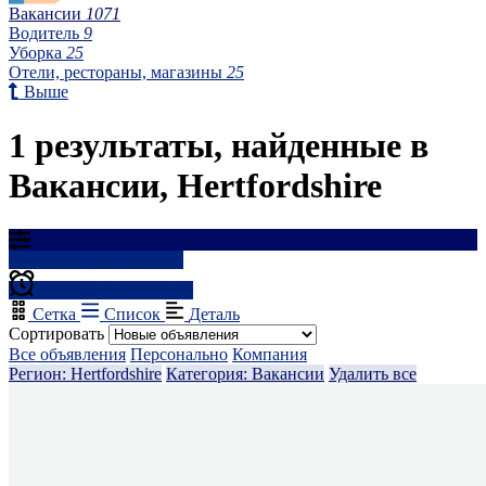
Вакансии
1071
Водитель
9
Уборка
25
Отели, рестораны, магазины
25
Выше
1 результаты, найденные в
Вакансии, Hertfordshire
Результаты фильтрации
Создать оповещение
Сетка
Список
Деталь
Сортировать
Все объявления
Персонально
Компания
Регион: Hertfordshire
Категория: Вакансии
Удалить все