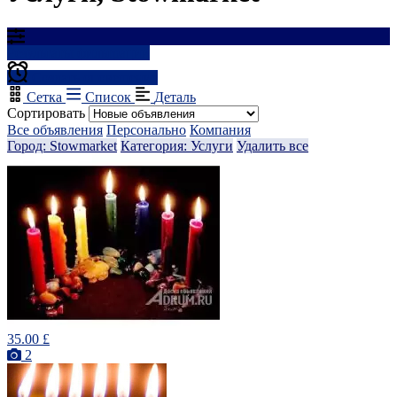
Результаты фильтрации
Создать оповещение
Сетка
Список
Деталь
Сортировать
Все объявления
Персонально
Компания
Город: Stowmarket
Категория: Услуги
Удалить все
35.00 £
2