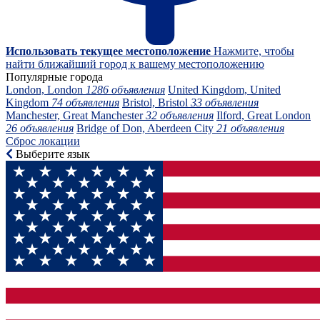
Использовать текущее местоположение
Нажмите, чтобы
найти ближайший город к вашему местоположению
Популярные города
London, London
1286 объявления
United Kingdom, United
Kingdom
74 объявления
Bristol, Bristol
33 объявления
Manchester, Great Manchester
32 объявления
Ilford, Great London
26 объявления
Bridge of Don, Aberdeen City
21 объявления
Сброс локации
Выберите язык