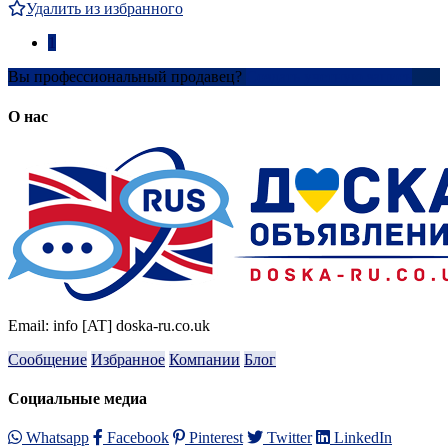
Удалить из избранного
1
Вы профессиональный продавец?
Создать учетную запись
О нас
Email: info [AT] doska-ru.co.uk
Сообщение
Избранное
Компании
Блог
Социальные медиа
Whatsapp
Facebook
Pinterest
Twitter
LinkedIn