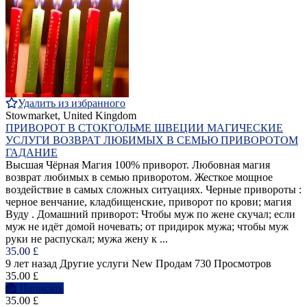
Удалить из избранного
Stowmarket, United Kingdom
ПРИВОРОТ В СТОКГОЛЬМЕ ШВЕЦИИ МАГИЧЕСКИЕ
УСЛУГИ ВОЗВРАТ ЛЮБИМЫХ В СЕМЬЮ ПРИВОРОТОМ
ГАДАНИЕ
Высшая Чёрная Магия 100% приворот. Любовная магия
возврат любимых в семью приворотом. Жесткое мощное
воздействие в самых сложных ситуациях. Черные привороты :
черное венчание, кладбищенские, приворот по крови; магия
Вуду . Домашний приворот: Чтобы муж по жене скучал; если
муж не идёт домой ночевать; от придирок мужа; чтобы муж
руки не распускал; мужа жену к ...
35.00 £
9 лет назад
Другие услуги
New
Продам
730 Просмотров
35.00 £
Написать
35.00 £