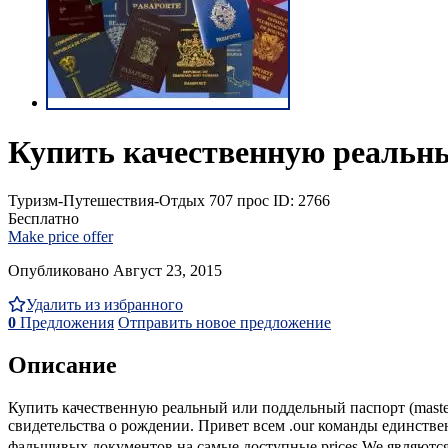
Купить качественную реальны
Туризм-Путешествия-Отдых
707 прос
ID: 2766
Бесплатно
Make price offer
Опубликовано Август 23, 2015
Удалить из избранного
0
Предложения
Отправить новое предложение
Описание
Купить качественную реальный или поддельный паспорт (mast
свидетельства о рождении. Привет всем .our команды единств
фальшивых документов на самые доступные prices.We являются