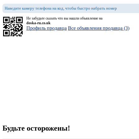
Наведите камеру телефона на код, чтобы быстро набрать номер
Не забудьте сказать что вы нашли объявление на
doska-ru.co.uk
Профиль продавца
Все объявления продавца (3)
Будьте осторожены!