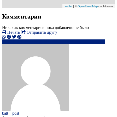
Leaflet
| ©
OpenStreetMap
contributors
Комментарии
Никаких комментариев пока добавлено не было
Печать
Отправить другу
+7 812 30 99xxxx
al******@*****.com
Написать
balt__post