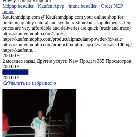
Fowey, United Kingdom
Mdphp bestellen | Kaufen Apvp | 4mmc bestellen | Order NEP
online
Kaufenmdphp.com @Kaufenmdphp.com your online shop for
premium quality natural and synthetic stimulants supplements . Our
prices are very affordable and deliveries are quick (track and trace)
https://kaufenmdphp.com/store/
https://kaufenmdphp.com/product/alprazolam-powder-for-sale/
https://kaufenmdphp.com/product/mdphp-capsules-for-sale-100mg/
https://kaufenm...
200.00 £
2 месяцев назад
Другие услуги
New
Продам
365 Просмотров
200.00 £
Написать
200.00 £
Удалить из избранного