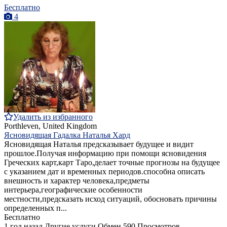
Бесплатно
4
Удалить из избранного
Porthleven, United Kingdom
Ясновидящая Гадалка Наталья Хард
Ясновидящая Наталья предсказывает будущее и видит
прошлое.Получая информацию при помощи ясновидения
Греческих карт,карт Таро,делает точные прогнозы на будущее
с указанием дат и временных периодов.способна описать
внешность и характер человека,предметы
интерьера,географические особенности
местности,предсказать исход ситуаций, обосновать причины
определенных п...
Бесплатно
1 год назад
Другие услуги
Обмен
590 Просмотров