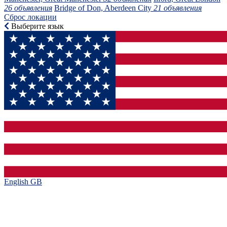
26 объявления
Bridge of Don, Aberdeen City
21 объявления
Сброс локации
Выберите язык
English GB‎