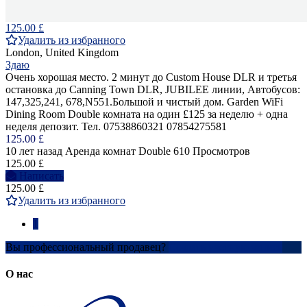
125.00 £
Удалить из избранного
London, United Kingdom
Здаю
Очень хорошая место. 2 минут до Custom House DLR и третья
остановка до Canning Town DLR, JUBILEE линии, Автобусов:
147,325,241, 678,N551.Большой и чистый дом. Garden WiFi
Dining Room Double комната на один £125 за неделю + одна
неделя депозит. Тел. 07538860321 07854275581
125.00 £
10 лет назад
Аренда комнат Double
610 Просмотров
125.00 £
Написать
125.00 £
Удалить из избранного
1
Вы профессиональный продавец?
Создать учетную запись
О нас