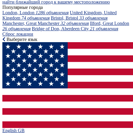
найти ближайший город к вашему местоположению
Популярные города
London, London
1286 объявления
United Kingdom, United
Kingdom
74 объявления
Bristol, Bristol
33 объявления
Manchester, Great Manchester
32 объявления
Ilford, Great London
26 объявления
Bridge of Don, Aberdeen City
21 объявления
Сброс локации
Выберите язык
English GB‎