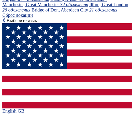
Manchester, Great Manchester
32 объявления
Ilford, Great London
26 объявления
Bridge of Don, Aberdeen City
21 объявления
Сброс локации
Выберите язык
English GB‎