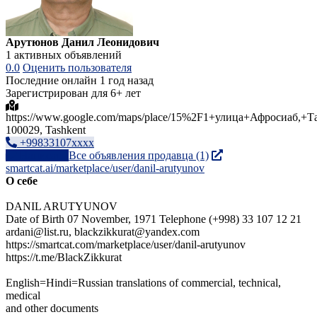
Арутюнов Данил Леонидович
1 активных объявлений
0.0
Оценить пользователя
Последние онлайн 1 год назад
Зарегистрирован для 6+ лет
https://www.google.com/maps/place/15%2F1+улица+Афросиаб,+Т
100029, Tashkent
+99833107xxxx
Написать
Все объявления продавца (1)
smartcat.ai/marketplace/user/danil-arutyunov
О себе
DANIL ARUTYUNOV
Date of Birth 07 November, 1971 Telephone (+998) 33 107 12 21
ardani@list.ru, blackzikkurat@yandex.com
https://smartcat.com/marketplace/user/danil-arutyunov
https://t.me/BlackZikkurat
English=Hindi=Russian translations of commercial, technical,
medical
and other documents