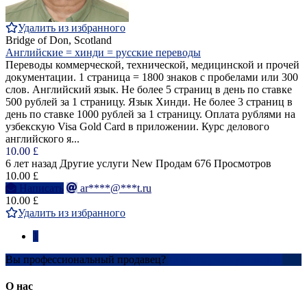
Удалить из избранного
Bridge of Don, Scotland
Английские = хинди = русские переводы
Переводы коммерческой, технической, медицинской и прочей
документации. 1 страница = 1800 знаков с пробелами или 300
слов. Английский язык. Не более 5 страниц в день по ставке
500 рублей за 1 страницу. Язык Хинди. Не более 3 страниц в
день по ставке 1000 рублей за 1 страницу. Оплата рублями на
узбекскую Visa Gold Card в приложении. Курс делового
английского я...
10.00 £
6 лет назад
Другие услуги
New
Продам
676 Просмотров
10.00 £
Написать
ar****@***t.ru
10.00 £
Удалить из избранного
1
Вы профессиональный продавец?
Создать учетную запись
О нас