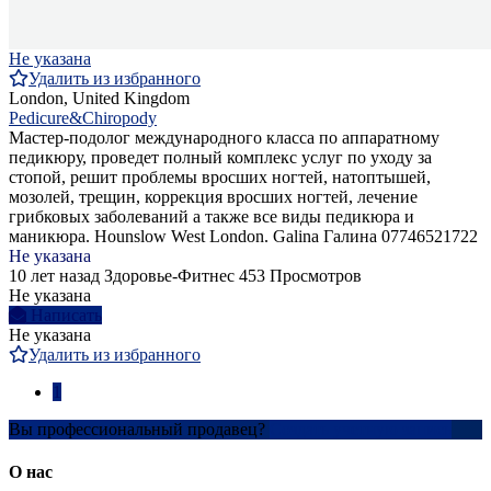
Не указана
Удалить из избранного
London, United Kingdom
Pedicure&Chiropody
Мастер-подолог международного класса по аппаратному
педикюру, проведет полный комплекс услуг по уходу за
стопой, решит проблемы вросших ногтей, натоптышей,
мозолей, трещин, коррекция вросших ногтей, лечение
грибковых заболеваний а также все виды педикюра и
маникюра. Hounslow West London. Galina Галина 07746521722
Не указана
10 лет назад
Здоровье-Фитнес
453 Просмотров
Не указана
Написать
Не указана
Удалить из избранного
1
Вы профессиональный продавец?
Создать учетную запись
О нас