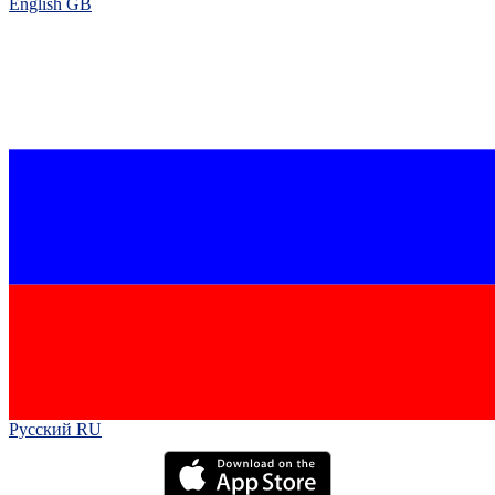
English GB‎
Русский RU‎