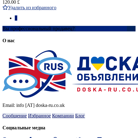
120.00 £
Удалить из избранного
1
Вы профессиональный продавец?
Создать учетную запись
О нас
Email: info [AT] doska-ru.co.uk
Сообщение
Избранное
Компании
Блог
Социальные медиа