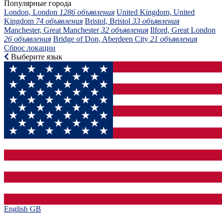
Популярные города
London, London
1286 объявления
United Kingdom, United
Kingdom
74 объявления
Bristol, Bristol
33 объявления
Manchester, Great Manchester
32 объявления
Ilford, Great London
26 объявления
Bridge of Don, Aberdeen City
21 объявления
Сброс локации
Выберите язык
English GB‎