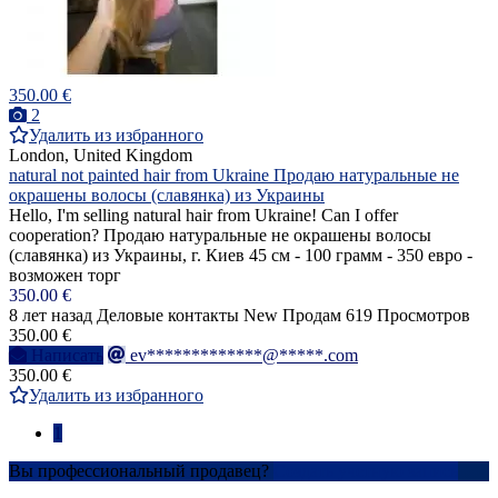
350.00 €
2
Удалить из избранного
London, United Kingdom
natural not painted hair from Ukraine Продаю натуральные не
окрашены волосы (славянка) из Украины
Hello, I'm selling natural hair from Ukraine! Can I offer
cooperation? Продаю натуральные не окрашены волосы
(славянка) из Украины, г. Киев 45 см - 100 грамм - 350 евро -
возможен торг
350.00 €
8 лет назад
Деловые контакты
New
Продам
619 Просмотров
350.00 €
Написать
ev*************@*****.com
350.00 €
Удалить из избранного
1
Вы профессиональный продавец?
Создать учетную запись