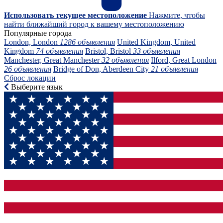
Использовать текущее местоположение
Нажмите, чтобы
найти ближайший город к вашему местоположению
Популярные города
London, London
1286 объявления
United Kingdom, United
Kingdom
74 объявления
Bristol, Bristol
33 объявления
Manchester, Great Manchester
32 объявления
Ilford, Great London
26 объявления
Bridge of Don, Aberdeen City
21 объявления
Сброс локации
Выберите язык