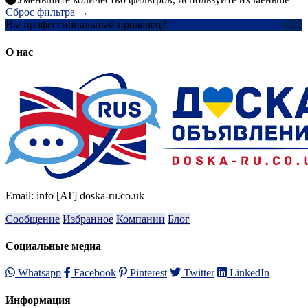
Сброс фильтра →
Вы профессиональный продавец?
Создать учетную запись
О нас
Email: info [AT] doska-ru.co.uk
Сообщение
Избранное
Компании
Блог
Социальные медиа
Whatsapp
Facebook
Pinterest
Twitter
LinkedIn
Информация