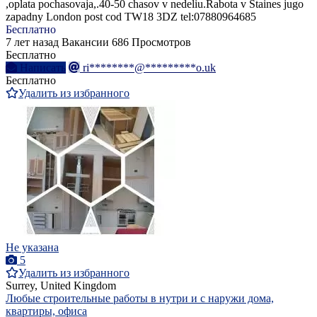
,oplata pochasovaja,.40-50 chasov v nedeliu.Rabota v Staines jugo
zapadny London post cod TW18 3DZ tel:07880964685
Бесплатно
7 лет назад
Вакансии
686 Просмотров
Бесплатно
Написать
ri********@*********o.uk
Бесплатно
Удалить из избранного
Не указана
5
Удалить из избранного
Surrey, United Kingdom
Любые строительные работы в нутри и с наружи дома,
квартиры, офиса