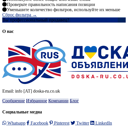
Проверьте правильность написания позиции
Уменьшите количество фильтров, используйте их меньше
Сброс фильтра →
Вы профессиональный продавец?
Создать учетную запись
О нас
Email: info [AT] doska-ru.co.uk
Сообщение
Избранное
Компании
Блог
Социальные медиа
Whatsapp
Facebook
Pinterest
Twitter
LinkedIn