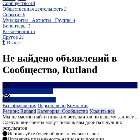
Сообщество
48
Общественная деятельность
3
События
6
Музыканты - Артисты - Группы
4
Волонтеры
1
Развлечения
13
Другое
21
Выше
Не найдено объявлений в
Сообщество, Rutland
Результаты фильтрации
Создать оповещение
Все объявления
Персонально
Компания
Регион: Rutland
Категория: Сообщество
Удалить все
Мы не смогли найти никаких результатов по вашему запросу...
Следующие советы могут помочь вам добиться лучших
результатов
Используйте более общие ключевые слова
Проверьте правильность написания позиции