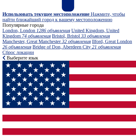
Использовать текущее местоположение
Нажмите, чтобы
найти ближайший город к вашему местоположению
Популярные города
London, London
1286 объявления
United Kingdom, United
Kingdom
74 объявления
Bristol, Bristol
33 объявления
Manchester, Great Manchester
32 объявления
Ilford, Great London
26 объявления
Bridge of Don, Aberdeen City
21 объявления
Сброс локации
Выберите язык