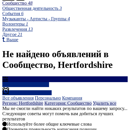
Сообщество
48
Общественная деятельность
3
События
6
Музыканты - Артисты - Группы
4
Волонтеры
1
Развлечения
13
Другое
21
Выше
Не найдено объявлений в
Сообщество, Hertfordshire
Результаты фильтрации
Создать оповещение
Все объявления
Персонально
Компания
Регион: Hertfordshire
Категория: Сообщество
Удалить все
Мы не смогли найти никаких результатов по вашему запросу...
Следующие советы могут помочь вам добиться лучших
результатов
Используйте более общие ключевые слова
Проверьте правильность написания позиции