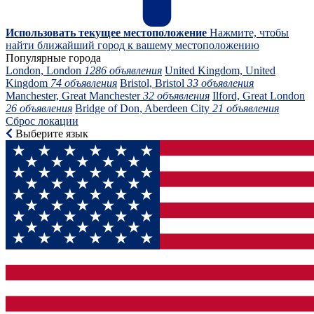
Использовать текущее местоположение
Нажмите, чтобы
найти ближайший город к вашему местоположению
Популярные города
London, London
1286 объявления
United Kingdom, United
Kingdom
74 объявления
Bristol, Bristol
33 объявления
Manchester, Great Manchester
32 объявления
Ilford, Great London
26 объявления
Bridge of Don, Aberdeen City
21 объявления
Сброс локации
Выберите язык