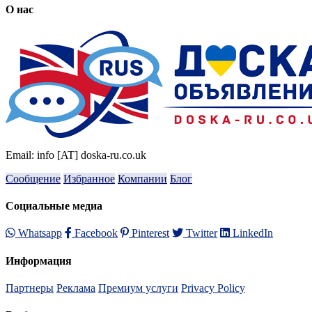
О нас
Email: info [AT] doska-ru.co.uk
Сообщение
Избранное
Компании
Блог
Социальные медиа
Whatsapp
Facebook
Pinterest
Twitter
LinkedIn
Информация
Партнеры
Реклама
Премиум услуги
Privacy Policy