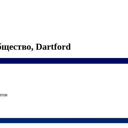
щество, Dartford
атов