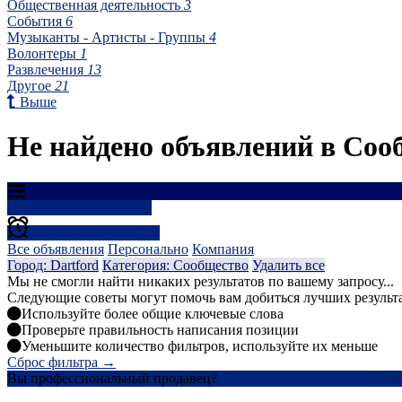
Общественная деятельность
3
События
6
Музыканты - Артисты - Группы
4
Волонтеры
1
Развлечения
13
Другое
21
Выше
Не найдено объявлений в Сооб
Результаты фильтрации
Создать оповещение
Все объявления
Персонально
Компания
Город: Dartford
Категория: Сообщество
Удалить все
Мы не смогли найти никаких результатов по вашему запросу...
Следующие советы могут помочь вам добиться лучших результ
Используйте более общие ключевые слова
Проверьте правильность написания позиции
Уменьшите количество фильтров, используйте их меньше
Сброс фильтра →
Вы профессиональный продавец?
Создать учетную запись