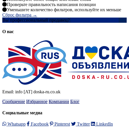
Проверьте правильность написания позиции
Уменьшите количество фильтров, используйте их меньше
Сброс фильтра →
Вы профессиональный продавец?
Создать учетную запись
О нас
Email: info [AT] doska-ru.co.uk
Сообщение
Избранное
Компании
Блог
Социальные медиа
Whatsapp
Facebook
Pinterest
Twitter
LinkedIn