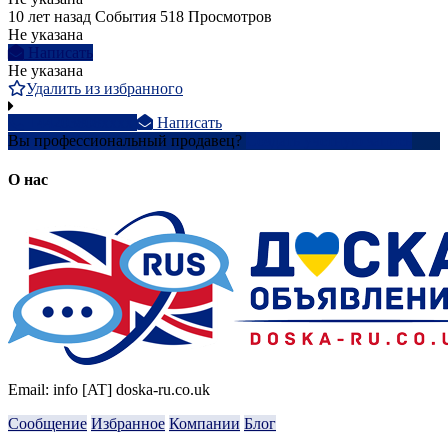
10 лет назад
События
518 Просмотров
Не указана
Написать
Не указана
Удалить из избранного
+44203808xxxx
Написать
Вы профессиональный продавец?
Создать учетную запись
О нас
Email: info [AT] doska-ru.co.uk
Сообщение
Избранное
Компании
Блог