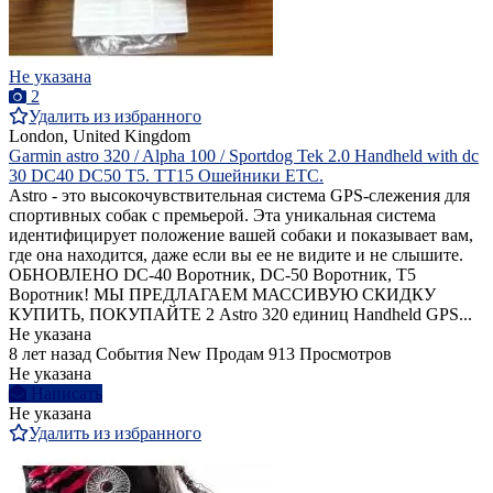
Не указана
2
Удалить из избранного
London, United Kingdom
Garmin astro 320 / Alpha 100 / Sportdog Tek 2.0 Handheld with dc
30 DC40 DC50 T5. TT15 Ошейники ETC.
Astro - это высокочувствительная система GPS-слежения для
спортивных собак с премьерой. Эта уникальная система
идентифицирует положение вашей собаки и показывает вам,
где она находится, даже если вы ее не видите и не слышите.
ОБНОВЛЕНО DC-40 Воротник, DC-50 Воротник, T5
Воротник! МЫ ПРЕДЛАГАЕМ МАССИВУЮ СКИДКУ
КУПИТЬ, ПОКУПАЙТЕ 2 Astro 320 единиц Handheld GPS...
Не указана
8 лет назад
События
New
Продам
913 Просмотров
Не указана
Написать
Не указана
Удалить из избранного