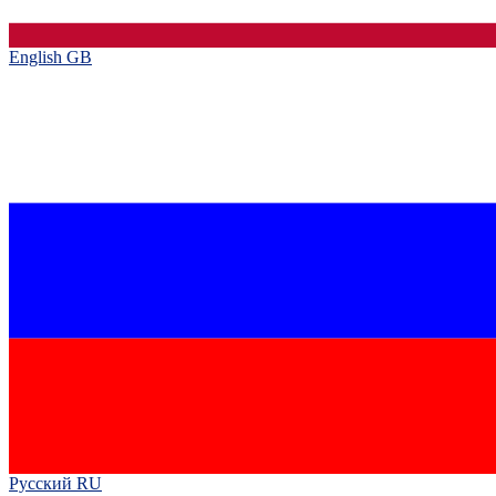
English GB‎
Русский RU‎