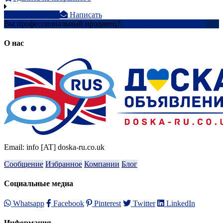
0754068xxxx
Написать
Вы профессиональный продавец?
Создать учетную запись
О нас
Email: info [AT] doska-ru.co.uk
Сообщение
Избранное
Компании
Блог
Социальные медиа
Whatsapp
Facebook
Pinterest
Twitter
LinkedIn
Информация