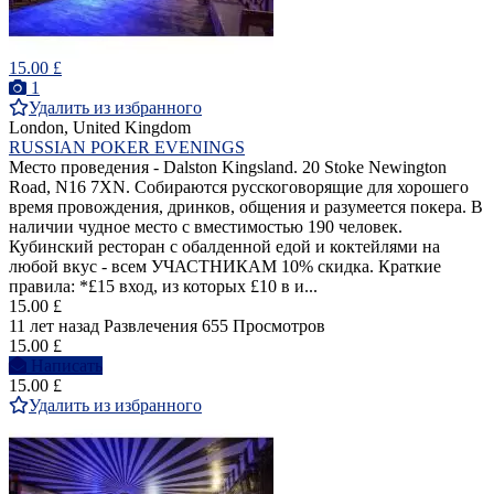
15.00 £
1
Удалить из избранного
London, United Kingdom
RUSSIAN POKER EVENINGS
Место проведения - Dalston Kingsland. 20 Stoke Newington
Road, N16 7XN. Собираются русскоговорящие для хорошего
время провождения, дринков, общения и разумеется покера. В
наличии чудное место с вместимостью 190 чeловек.
Кубинский ресторан с обалденной едой и коктейлями на
любой вкус - всем УЧАСТНИКАМ 10% скидка. Краткие
правила: *£15 вход, из которых £10 в и...
15.00 £
11 лет назад
Развлечения
655 Просмотров
15.00 £
Написать
15.00 £
Удалить из избранного