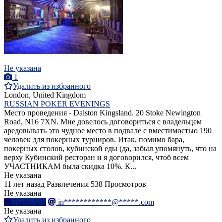
Не указана
1
Удалить из избранного
London, United Kingdom
RUSSIAN POKER EVENINGS
Место проведения - Dalston Kingsland. 20 Stoke Newington
Road, N16 7XN. Мне довелось договориться с владельцем
аредовывать это чудное место в подвале с вместимостью 190
чeловек для покерных турниров. Итак, помимо бара,
покерных столов, кубинской еды (да, забыл упомянуть, что на
верху Кубинский ресторан и я договорился, чтоб всем
УЧАСТНИКАМ была скидка 10%. К...
Не указана
11 лет назад
Развлечения
538 Просмотров
Не указана
Написать
in************@*****.com
Не указана
Удалить из избранного