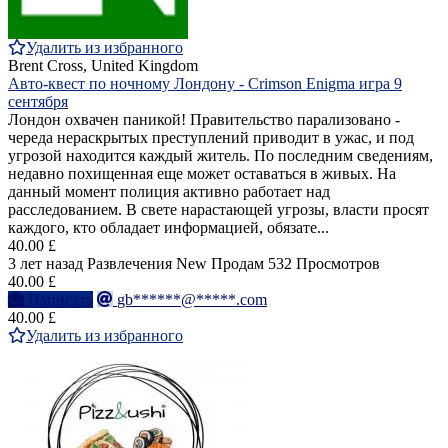
Удалить из избранного
Brent Cross, United Kingdom
Авто-квест по ночному Лондону - Crimson Enigma игра 9
сентября
Лондон охвачен паникой! Правительство парализовано -
череда нераскрытых преступлений приводит в ужас, и под
угрозой находится каждый житель. По последним сведениям,
недавно похищенная еще может оставаться в живых. На
данный момент полиция активно работает над
расследованием. В свете нарастающей угрозы, власти просят
каждого, кто обладает информацией, обязате...
40.00 £
3 лет назад
Развлечения
New
Продам
532 Просмотров
40.00 £
Написать
gb******@*****.com
40.00 £
Удалить из избранного