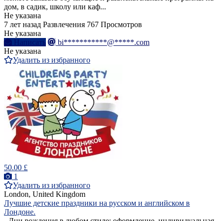
дом, в садик, школу или каф...
Не указана
7 лет назад
Развлечения
767 Просмотров
Не указана
Написать
bi***********@*****.com
Не указана
Удалить из избранного
50.00 £
1
Удалить из избранного
London, United Kingdom
Лучшие детские праздники на русском и английском в
Лондоне.
- Дни рождения в любом стиле: оформление, индивидуальная