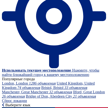
Использовать текущее местоположение
Нажмите, чтобы
найти ближайший город к вашему местоположению
Популярные города
London, London
1286 объявления
United Kingdom, United
Kingdom
74 объявления
Bristol, Bristol
33 объявления
Manchester, Great Manchester
32 объявления
Ilford, Great London
26 объявления
Bridge of Don, Aberdeen City
21 объявления
Сброс локации
Выберите язык