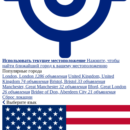
Использовать текущее местоположение
Нажмите, чтобы
найти ближайший город к вашему местоположению
Популярные города
London, London
1286 объявления
United Kingdom, United
Kingdom
74 объявления
Bristol, Bristol
33 объявления
Manchester, Great Manchester
32 объявления
Ilford, Great London
26 объявления
Bridge of Don, Aberdeen City
21 объявления
Сброс локации
Выберите язык