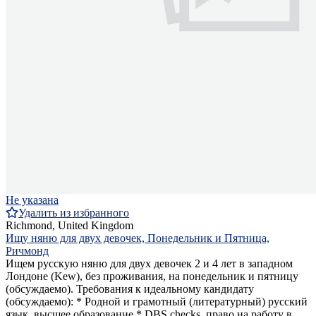
Не указана
Удалить из избранного
Richmond, United Kingdom
Ищу няню для двух девочек, Понедельник и Пятница,
Ричмонд
Ищем русскую няню для двух девочек 2 и 4 лет в западном
Лондоне (Kew), без проживания, на понедельник и пятницу
(обсуждаемо). Требования к идеальному кандидату
(обсуждаемо): * Родной и грамотный (литературный) русский
язык, высшее образование * DBS checks, право на работу в