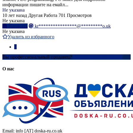
информации пишите на емайл...
Не указана
10 лет назад
Другая Работа
701 Просмотров
Не указана
Написать
kr****************@*********o.uk
Не указана
Удалить из избранного
1
Вы профессиональный продавец?
Создать учетную запись
О нас
Email: info [AT] doska-ru.co.uk