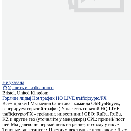
Не указана
Удалить из избранного
Bristol, United Kingdom
Горячие лиды| Hot трафик HQ LIVE traffic|crypto/FX
Всем привет! Мы медиа баинговая команда OhBlyaBuyers,
генерируем горячий трафик) У нас есть горячий HQ LIVE
traffic|crypto/FX - трейдинг, инвестиции! GEO: RuRu, RuEu,
KZ и другие гео (уточняйте у менеджера) CPL: припей/ пост
пей Мы далеко не первый день на рынке, поэтому у нас: •
Топовые таргетинги; • Премиум рекламные площадки; • Льем