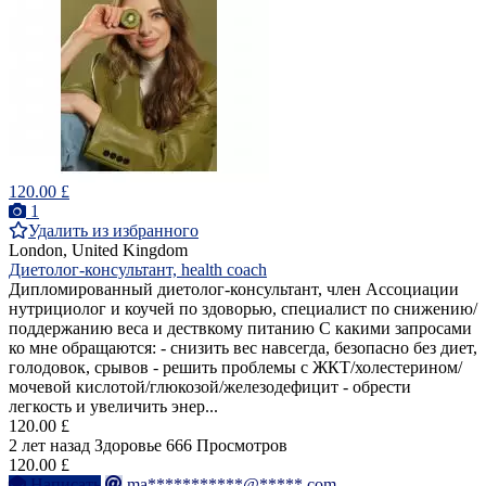
120.00 £
1
Удалить из избранного
London, United Kingdom
Диетолог-консультант, health coach
Дипломированный диетолог-консультант, член Ассоциации
нутрициолог и коучей по здоворью, специалист по снижению/
поддержанию веса и дествкому питанию С какими запросами
ко мне обращаются: - снизить вес навсегда, безопасно без диет,
голодовок, срывов - решить проблемы с ЖКТ/холестерином/
мочевой кислотой/глюкозой/железодефицит - обрести
легкость и увеличить энер...
120.00 £
2 лет назад
Здоровье
666 Просмотров
120.00 £
Написать
ma***********@*****.com