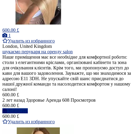
600.00 £
1
Удалить из избранного
London, United Kingdom
шукаємо перукаря на оренду salon
Наше приміщення має все необхідне для комфортної роботи:
столи з елегантними кріслами, організовані кабінети та зона
для очікування клієнтів. Крім того, ми пропонуємо доступ до
кави для вашого задоволення. Зауважте, що ми знаходимося за
адресою E11 3DH. Не упускайте свій шанс приєднатися до
нашої дружної команди та насолодитися комфортом у нашому
салоні!
600.00 £
2 лет назад
Здоровье
Аренда
608 Просмотров
600.00 £
Написать
600.00 £
Удалить из избранного