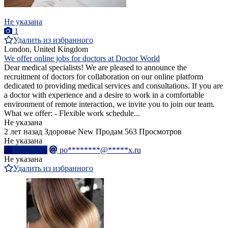
Не указана
1
Удалить из избранного
London, United Kingdom
We offer online jobs for doctors at Doctor World
Dear medical specialists! We are pleased to announce the
recruitment of doctors for collaboration on our online platform
dedicated to providing medical services and consultations. If you are
a doctor with experience and a desire to work in a comfortable
environment of remote interaction, we invite you to join our team.
What we offer: - Flexible work schedule...
Не указана
2 лет назад
Здоровье
New
Продам
563 Просмотров
Не указана
Написать
po********@*****x.ru
Не указана
Удалить из избранного