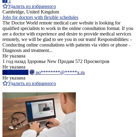
1
Удалить из избранного
Cambridge, United Kingdom
Jobs for doctors with flexible schedules
The Doctor World remote medical care website is looking for
qualified specialists to work in the online consultation format. If you
are a doctor with experience and desire to provide medical services
remotely, we will be glad to see you in our team! Responsibilities: -
Conducting online consultations with patients via video or phone -
Diagnosis and treatment...
Не указана
1 год назад
Здоровье
New
Продам
572 Просмотров
Не указана
Написать
po********@*****x.ru
Не указана
Удалить из избранного