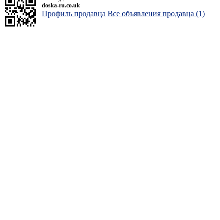
doska-ru.co.uk
Профиль продавца
Все объявления продавца (1)