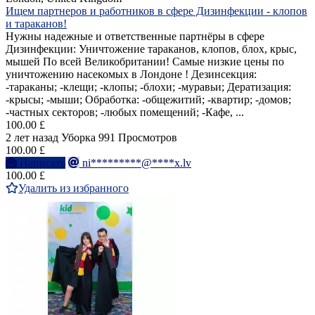
Ищем партнеров и работников в сфере Дизинфекции - клопов
и тараканов!
Нужны надежные и ответственные партнёры в сфере
Дизинфекции: Уничтожение тараканов, клопов, блох, крыс,
мышей По всей Великобритании! Самые низкие цены по
уничтожению насекомых в Лондоне ! Дезинсекция:
-тараканы; -клещи; -клопы; -блохи; -муравьи; Дератизация:
-крысы; -мыши; Обработка: -общежитий; -квартир; -домов;
-частных секторов; -любых помещений; -Кафе, ...
100.00 £
2 лет назад
Уборка
991 Просмотров
100.00 £
Написать
ni*********@****x.lv
100.00 £
Удалить из избранного