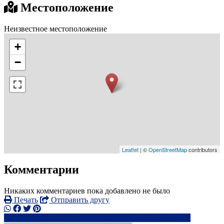
Местоположение
Неизвестное местоположение
+
−
Leaflet
| ©
OpenStreetMap
contributors
Комментарии
Никаких комментариев пока добавлено не было
Печать
Отправить другу
0752542xxxx
sm******@*****.com
Написать