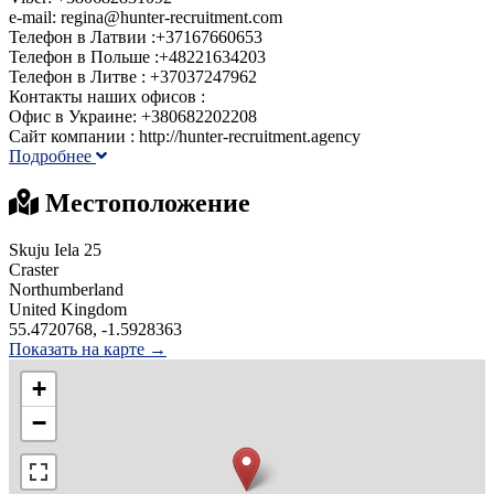
e-mail: regina@hunter-recruitment.com
Телефон в Латвии :+37167660653
Телефон в Польше :+48221634203
Телефон в Литве : +37037247962
Контакты наших офисов :
Офис в Украине: +380682202208
Сайт компании : http://hunter-recruitment.agency
Подробнее
Местоположение
Skuju Iela 25
Craster
Northumberland
United Kingdom
55.4720768, -1.5928363
Показать на карте →
+
−