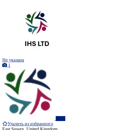
Не указана
1
ПРО
Удалить из избранного
East Sussex, United Kingdom