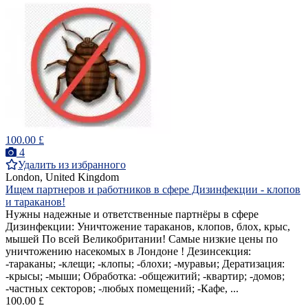
100.00 £
4
Удалить из избранного
London, United Kingdom
Ищем партнеров и работников в сфере Дизинфекции - клопов
и тараканов!
Нужны надежные и ответственные партнёры в сфере
Дизинфекции: Уничтожение тараканов, клопов, блох, крыс,
мышей По всей Великобритании! Самые низкие цены по
уничтожению насекомых в Лондоне ! Дезинсекция:
-тараканы; -клещи; -клопы; -блохи; -муравьи; Дератизация:
-крысы; -мыши; Обработка: -общежитий; -квартир; -домов;
-частных секторов; -любых помещений; -Кафе, ...
100.00 £