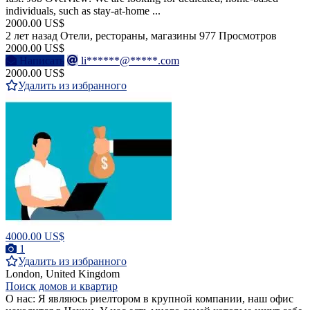
individuals, such as stay-at-home ...
2000.00 US$
2 лет назад
Отели, рестораны, магазины
977 Просмотров
2000.00 US$
Написать
li******@*****.com
2000.00 US$
Удалить из избранного
4000.00 US$
1
Удалить из избранного
London, United Kingdom
Поиск домов и квартир
О нас: Я являюсь риелтором в крупной компании, наш офис