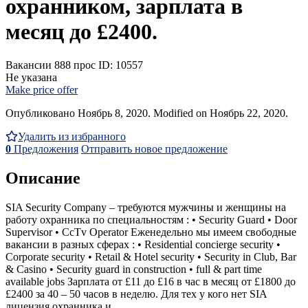
охранником, зарплата в
месяц до £2400.
Вакансии
888 прос
ID: 10557
Не указана
Make price offer
Опубликовано Ноябрь 8, 2020. Modified on Ноябрь 22, 2020.
Удалить из избранного
0
Предложения
Отправить новое предложение
Описание
SIA Security Company – требуются мужчины и женщины на
работу охранника по специальностям : • Security Guard • Door
Supervisor • CcTv Operator Еженедельно мы имеем свободные
вакансии в разных сферах : • Residential concierge security •
Corporate security • Retail & Hotel security • Security in Club, Bar
& Casino • Security guard in construction • full & part time
available jobs Зарплата от £11 до £16 в час в месяц от £1800 до
£2400 за 40 – 50 часов в неделю. Для тех у кого нет SIA
лицензия охранника и...