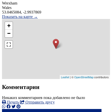
Wrexham
Wales
53.0465084, -2.9937869
Показать на карте →
+
−
Leaflet
| ©
OpenStreetMap
contributors
Комментарии
Никаких комментариев пока добавлено не было
Печать
Отправить другу
07799 64xxxx
cv*********@*****.com
Написать