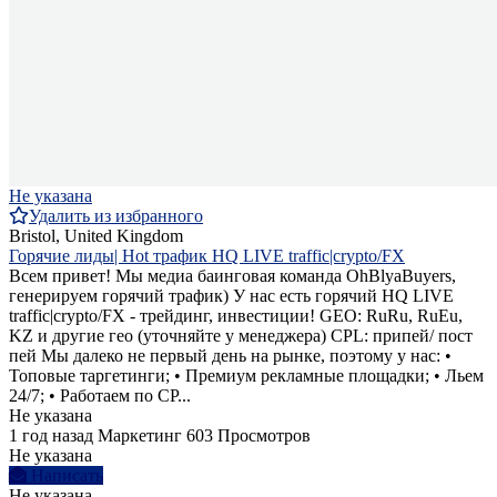
Не указана
Удалить из избранного
Bristol, United Kingdom
Горячие лиды| Hot трафик HQ LIVE traffic|crypto/FX
Всем привет! Мы медиа баинговая команда OhBlyaBuyers,
генерируем горячий трафик) У нас есть горячий HQ LIVE
traffic|crypto/FX - трейдинг, инвестиции! GEO: RuRu, RuEu,
KZ и другие гео (уточняйте у менеджера) CPL: припей/ пост
пей Мы далеко не первый день на рынке, поэтому у нас: •
Топовые таргетинги; • Премиум рекламные площадки; • Льем
24/7; • Работаем по CP...
Не указана
1 год назад
Маркетинг
603 Просмотров
Не указана
Написать
Не указана