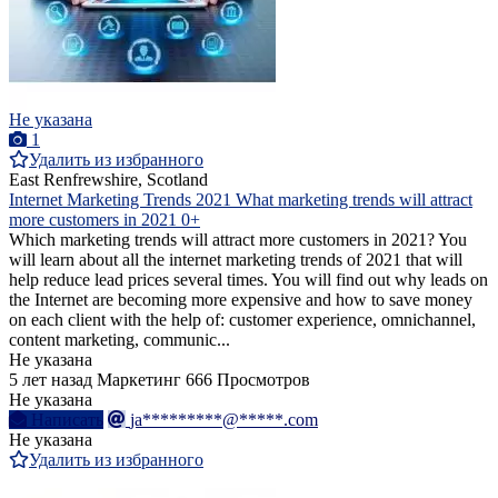
Не указана
1
Удалить из избранного
East Renfrewshire, Scotland
Internet Marketing Trends 2021 What marketing trends will attract
more customers in 2021 0+
Which marketing trends will attract more customers in 2021? You
will learn about all the internet marketing trends of 2021 that will
help reduce lead prices several times. You will find out why leads on
the Internet are becoming more expensive and how to save money
on each client with the help of: customer experience, omnichannel,
content marketing, communic...
Не указана
5 лет назад
Маркетинг
666 Просмотров
Не указана
Написать
ja*********@*****.com
Не указана
Удалить из избранного