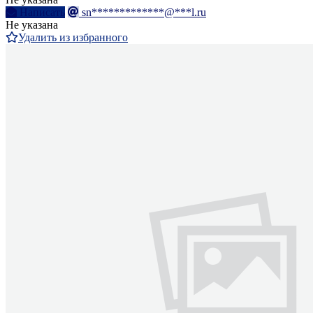
Написать
sn*************@***l.ru
Не указана
Удалить из избранного