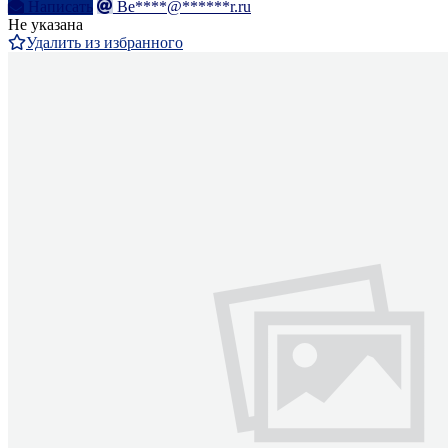
Написать
Be****@******r.ru
Не указана
Удалить из избранного