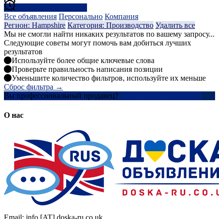
Создать оповещение
Все объявления
Персонально
Компания
Регион: Hampshire
Категория: Производство
Удалить все
Мы не смогли найти никаких результатов по вашему запросу...
Следующие советы могут помочь вам добиться лучших
результатов
Используйте более общие ключевые слова
Проверьте правильность написания позиции
Уменьшите количество фильтров, используйте их меньше
Сброс фильтра →
Вы профессиональный продавец?
Создать учетную запись
О нас
Email: info [AT] doska-ru.co.uk