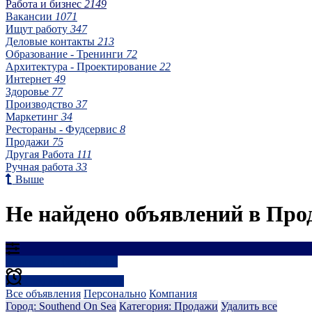
Работа и бизнес
2149
Вакансии
1071
Ищут работу
347
Деловые контакты
213
Образование - Тренинги
72
Архитектура - Проектирование
22
Интернет
49
Здоровье
77
Производство
37
Маркетинг
34
Рестораны - Фудсервис
8
Продажи
75
Другая Работа
111
Ручная работа
33
Выше
Не найдено объявлений в Про
Результаты фильтрации
Создать оповещение
Все объявления
Персонально
Компания
Город: Southend On Sea
Категория: Продажи
Удалить все