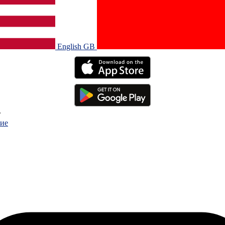
English GB‎
.
ие