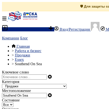
🛡️ Для защиты 
Разместить объявление
Вход/Регистрация
М
Компании
Блог
Главная
>
Работа и бизнес
>
Продажи
>
Essex
>
Southend On Sea
Ключевое слово
Категория
Местоположение
Состояние