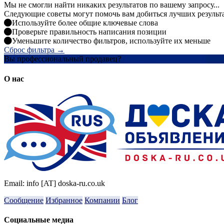
Мы не смогли найти никаких результатов по вашему запросу...
Следующие советы могут помочь вам добиться лучших результ
Используйте более общие ключевые слова
Проверьте правильность написания позиции
Уменьшите количество фильтров, используйте их меньше
Сброс фильтра →
Вы профессиональный продавец?
Создать учетную запись
О нас
Email: info [AT] doska-ru.co.uk
Сообщение
Избранное
Компании
Блог
Социальные медиа