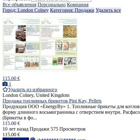
Все объявления
Персонально
Компания
Город: London Colney
Категория: Продажи
Удалить все
115.00 €
1
Удалить из избранного
London Colney, United Kingdom
Продажа топливных брикетов Pini Kay, Pellets
Продукция ООО «EnergyBy» 1. Топливные брикеты для котлов, 
форму длинного восьмигранника с отверстием внутри. Расфасов
(Брикеты в фо...
115.00 €
10 лет назад
Продажи
575 Просмотров
115.00 €