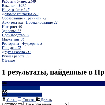
Работа и бизнес
2149
Вакансии
1071
Ищут работу
347
Деловые контакты
213
Образование - Тренинги
72
Архитектура - Проектирование
22
Интернет
49
Здоровье
77
Производство
37
Маркетинг
34
Рестораны - Фудсервис
8
Продажи
75
Другая Работа
111
Ручная работа
33
Выше
1 результаты, найденные в Пр
Результаты фильтрации
Создать оповещение
Сетка
Список
Деталь
Сортировать