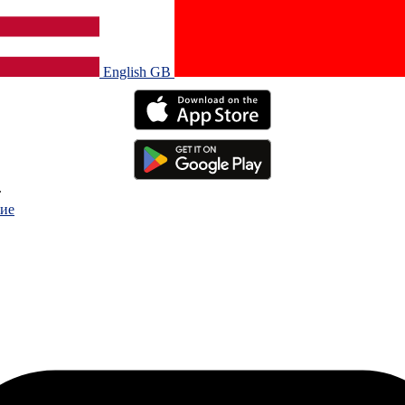
English GB‎
.
ие