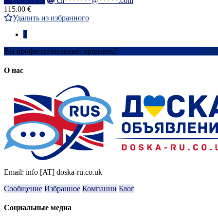
Написать
ch*******@*****.com
115.00 €
Удалить из избранного
1
Вы профессиональный продавец?
Создать учетную запись
О нас
Email: info [AT] doska-ru.co.uk
Сообщение
Избранное
Компании
Блог
Социальные медиа