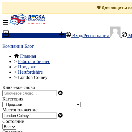
🛡️ Для защиты 
Разместить объявление
Вход/Регистрация
М
Компании
Блог
Главная
>
Работа и бизнес
>
Продажи
>
Hertfordshire
>
London Colney
Ключевое слово
Категория
Местоположение
Состояние