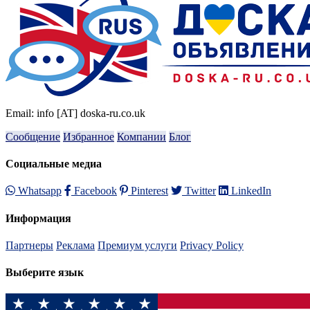
Email: info [AT] doska-ru.co.uk
Сообщение
Избранное
Компании
Блог
Социальные медиа
Whatsapp
Facebook
Pinterest
Twitter
LinkedIn
Информация
Партнеры
Реклама
Премиум услуги
Privacy Policy
Выберите язык