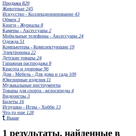
Продажа
829
Животные
245
Искусство - Коллекционирование
43
Обмен
3
Книги - Журналы
8
Камеры - Аксессуары
2
Мобильные телефоны - Аксессуары
24
Одежда
51
Компьютеры - Комплектующие
19
Электроника
22
Детские товары
24
Гаражная распродажа
8
Красота и здоровье
96
Дом - Мебель - Для дома и сада
109
Ювелирные изделия
11
Музыкальные инструменты
Товары для спорта - велосипеды
4
Видеоигры
3
Билеты
16
Игрушки - Игры - Хобби
13
Что-то еще
128
Выше
1 результаты, найденные в