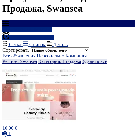
Продажа, Swansea
Результаты фильтрации
Создать оповещение
Сетка
Список
Деталь
Сортировать
Все объявления
Персонально
Компания
Регион: Swansea
Категория: Продажа
Удалить все
10.00 €
1