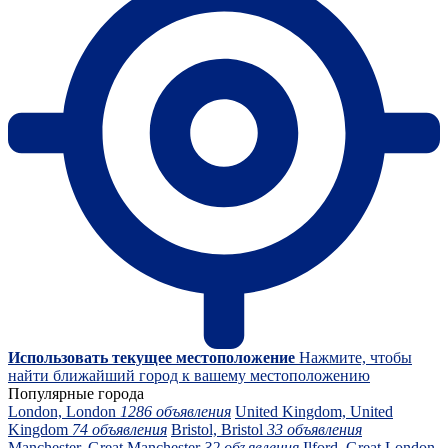
Использовать текущее местоположение
Нажмите, чтобы
найти ближайший город к вашему местоположению
Популярные города
London, London
1286 объявления
United Kingdom, United
Kingdom
74 объявления
Bristol, Bristol
33 объявления
Manchester, Great Manchester
32 объявления
Ilford, Great London