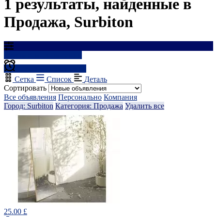
1 результаты, найденные в
Продажа, Surbiton
Результаты фильтрации
Создать оповещение
Сетка
Список
Деталь
Сортировать
Все объявления
Персонально
Компания
Город: Surbiton
Категория: Продажа
Удалить все
25.00 £