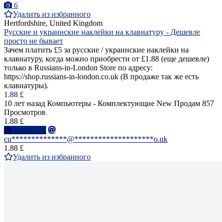
6
Удалить из избранного
Hertfordshire, United Kingdom
Русские и украинские наклейки на клавиатуру - Дешевле
просто не бывает
Зачем платить £5 за русские / украинские наклейки на
клавиатуру, когда можно приобрести от £1.88 (еще дешевле)
только в Russians-in-London Store по адресу:
https://shop.russians-in-london.co.uk (В продаже так же есть
клавиатуры).
1.88 £
10 лет назад
Компьютеры - Комплектующие
New
Продам
857
Просмотров
1.88 £
Написать
cu**************@********************o.uk
1.88 £
Удалить из избранного