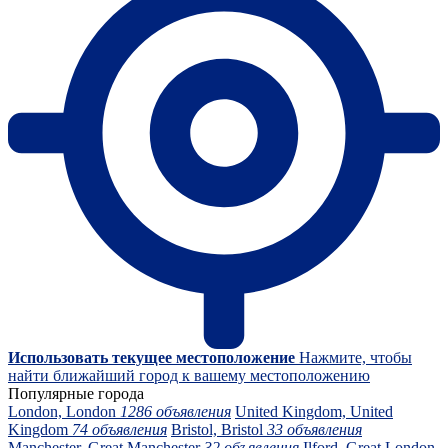
Использовать текущее местоположение
Нажмите, чтобы
найти ближайший город к вашему местоположению
Популярные города
London, London
1286 объявления
United Kingdom, United
Kingdom
74 объявления
Bristol, Bristol
33 объявления
Manchester, Great Manchester
32 объявления
Ilford, Great London