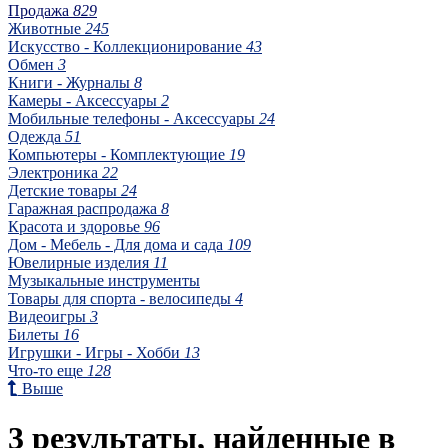
Продажа
829
Животные
245
Искусство - Коллекционирование
43
Обмен
3
Книги - Журналы
8
Камеры - Аксессуары
2
Мобильные телефоны - Аксессуары
24
Одежда
51
Компьютеры - Комплектующие
19
Электроника
22
Детские товары
24
Гаражная распродажа
8
Красота и здоровье
96
Дом - Мебель - Для дома и сада
109
Ювелирные изделия
11
Музыкальные инструменты
Товары для спорта - велосипеды
4
Видеоигры
3
Билеты
16
Игрушки - Игры - Хобби
13
Что-то еще
128
Выше
3 результаты, найденные в